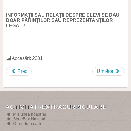
INFORMAȚII SAU RELAȚII DESPRE ELEVI SE DAU
DOAR PĂRINȚILOR SAU REPREZENTANȚILOR
LEGALI!
Accesări: 2381
Prec
Următor
ACTIVITATI-EXTRACURRICULARE
Misiunea noastrã!
ShoeBox Nasaud
Ofera-le o carte!