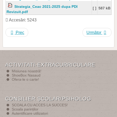
Strategia_Ceac 2021-2025 dupa PDI
[ ]
587 kB
Revizuit.pdf
Accesări: 5243
Prec
Următor
ACTIVITATI-EXTRACURRICULARE
Misiunea noastrã!
ShoeBox Nasaud
Ofera-le o carte!
CONSILIER ȘCOLAR/PSIHOLOG
SCOALA CU ACCES LA SUCCES!
Școala parinților
Autentificare utilizatori