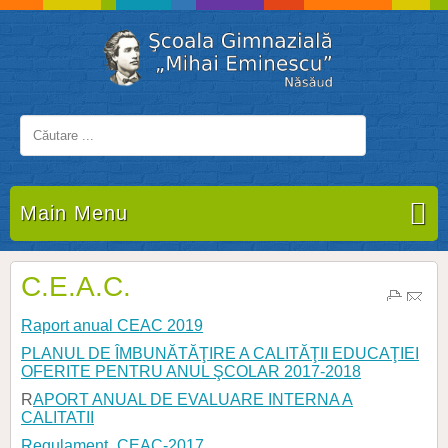
Main Menu
C.E.A.C.
Raport anual CEAC 2019
PLANUL DE ÎMBUNĂTĂŢIRE A CALITĂŢII EDUCAŢIEI
OFERITE PENTRU ANUL ŞCOLAR 2017-2018
R
APORT ANUAL DE EVALUARE INTERNA A
CALITATII
Regulament_CEAC-2017